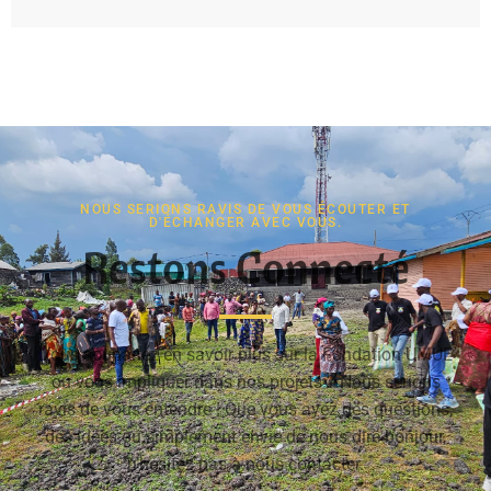
NOUS SERIONS RAVIS DE VOUS ÉCOUTER ET
D'ÉCHANGER AVEC VOUS.
Restons Connecté
Vous souhaitez en savoir plus sur la Fondation UMUE
ou vous impliquer dans nos projets ? Nous serions
ravis de vous entendre ! Que vous ayez des questions,
des idées ou simplement envie de nous dire bonjour,
n’hésitez pas à nous contacter.