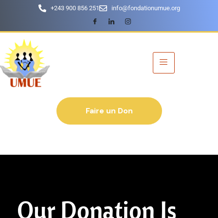
+243 900 856 251
info@fondationumue.org
Faire un Don
Our Donation Is